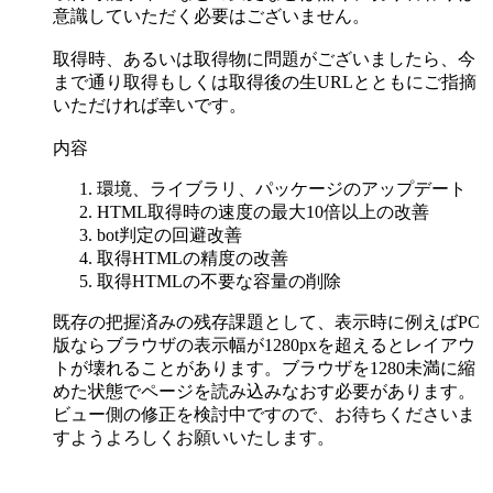
意識していただく必要はございません。
取得時、あるいは取得物に問題がございましたら、今
まで通り取得もしくは取得後の生URLとともにご指摘
いただければ幸いです。
内容
環境、ライブラリ、パッケージのアップデート
HTML取得時の速度の最大10倍以上の改善
bot判定の回避改善
取得HTMLの精度の改善
取得HTMLの不要な容量の削除
既存の把握済みの残存課題として、表示時に例えばPC
版ならブラウザの表示幅が1280pxを超えるとレイアウ
トが壊れることがあります。ブラウザを1280未満に縮
めた状態でページを読み込みなおす必要があります。
ビュー側の修正を検討中ですので、お待ちくださいま
すようよろしくお願いいたします。