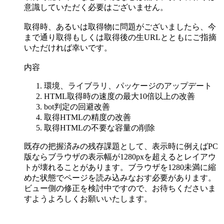
意識していただく必要はございません。
取得時、あるいは取得物に問題がございましたら、今
まで通り取得もしくは取得後の生URLとともにご指摘
いただければ幸いです。
内容
環境、ライブラリ、パッケージのアップデート
HTML取得時の速度の最大10倍以上の改善
bot判定の回避改善
取得HTMLの精度の改善
取得HTMLの不要な容量の削除
既存の把握済みの残存課題として、表示時に例えばPC
版ならブラウザの表示幅が1280pxを超えるとレイアウ
トが壊れることがあります。ブラウザを1280未満に縮
めた状態でページを読み込みなおす必要があります。
ビュー側の修正を検討中ですので、お待ちくださいま
すようよろしくお願いいたします。