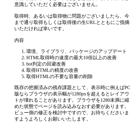
意識していただく必要はございません。
取得時、あるいは取得物に問題がございましたら、今
まで通り取得もしくは取得後の生URLとともにご指摘
いただければ幸いです。
内容
環境、ライブラリ、パッケージのアップデート
HTML取得時の速度の最大10倍以上の改善
bot判定の回避改善
取得HTMLの精度の改善
取得HTMLの不要な容量の削除
既存の把握済みの残存課題として、表示時に例えばPC
版ならブラウザの表示幅が1280pxを超えるとレイアウ
トが壊れることがあります。ブラウザを1280未満に縮
めた状態でページを読み込みなおす必要があります。
ビュー側の修正を検討中ですので、お待ちくださいま
すようよろしくお願いいたします。