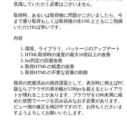
意識していただく必要はございません。
取得時、あるいは取得物に問題がございましたら、今
まで通り取得もしくは取得後の生URLとともにご指摘
いただければ幸いです。
内容
環境、ライブラリ、パッケージのアップデート
HTML取得時の速度の最大10倍以上の改善
bot判定の回避改善
取得HTMLの精度の改善
取得HTMLの不要な容量の削除
既存の把握済みの残存課題として、表示時に例えばPC
版ならブラウザの表示幅が1280pxを超えるとレイアウ
トが壊れることがあります。ブラウザを1280未満に縮
めた状態でページを読み込みなおす必要があります。
ビュー側の修正を検討中ですので、お待ちくださいま
すようよろしくお願いいたします。