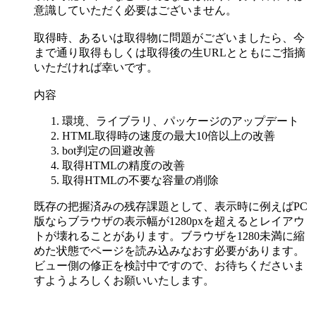
意識していただく必要はございません。
取得時、あるいは取得物に問題がございましたら、今
まで通り取得もしくは取得後の生URLとともにご指摘
いただければ幸いです。
内容
環境、ライブラリ、パッケージのアップデート
HTML取得時の速度の最大10倍以上の改善
bot判定の回避改善
取得HTMLの精度の改善
取得HTMLの不要な容量の削除
既存の把握済みの残存課題として、表示時に例えばPC
版ならブラウザの表示幅が1280pxを超えるとレイアウ
トが壊れることがあります。ブラウザを1280未満に縮
めた状態でページを読み込みなおす必要があります。
ビュー側の修正を検討中ですので、お待ちくださいま
すようよろしくお願いいたします。