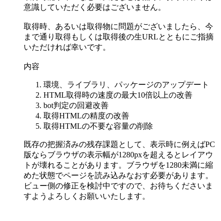
意識していただく必要はございません。
取得時、あるいは取得物に問題がございましたら、今
まで通り取得もしくは取得後の生URLとともにご指摘
いただければ幸いです。
内容
環境、ライブラリ、パッケージのアップデート
HTML取得時の速度の最大10倍以上の改善
bot判定の回避改善
取得HTMLの精度の改善
取得HTMLの不要な容量の削除
既存の把握済みの残存課題として、表示時に例えばPC
版ならブラウザの表示幅が1280pxを超えるとレイアウ
トが壊れることがあります。ブラウザを1280未満に縮
めた状態でページを読み込みなおす必要があります。
ビュー側の修正を検討中ですので、お待ちくださいま
すようよろしくお願いいたします。