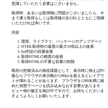
意識していただく必要はございません。
取得時、あるいは取得物に問題がございましたら、今
まで通り取得もしくは取得後の生URLとともにご指摘
いただければ幸いです。
内容
環境、ライブラリ、パッケージのアップデート
HTML取得時の速度の最大10倍以上の改善
bot判定の回避改善
取得HTMLの精度の改善
取得HTMLの不要な容量の削除
既存の把握済みの残存課題として、表示時に例えばPC
版ならブラウザの表示幅が1280pxを超えるとレイアウ
トが壊れることがあります。ブラウザを1280未満に縮
めた状態でページを読み込みなおす必要があります。
ビュー側の修正を検討中ですので、お待ちくださいま
すようよろしくお願いいたします。