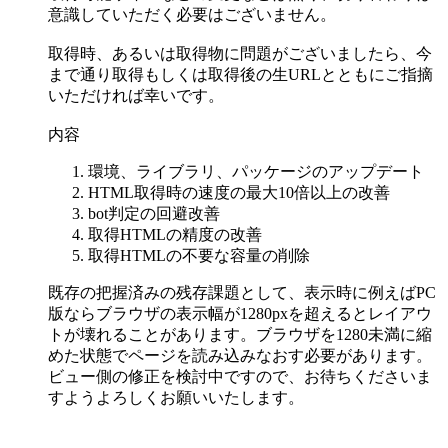
意識していただく必要はございません。
取得時、あるいは取得物に問題がございましたら、今
まで通り取得もしくは取得後の生URLとともにご指摘
いただければ幸いです。
内容
環境、ライブラリ、パッケージのアップデート
HTML取得時の速度の最大10倍以上の改善
bot判定の回避改善
取得HTMLの精度の改善
取得HTMLの不要な容量の削除
既存の把握済みの残存課題として、表示時に例えばPC
版ならブラウザの表示幅が1280pxを超えるとレイアウ
トが壊れることがあります。ブラウザを1280未満に縮
めた状態でページを読み込みなおす必要があります。
ビュー側の修正を検討中ですので、お待ちくださいま
すようよろしくお願いいたします。