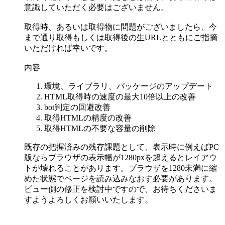
意識していただく必要はございません。
取得時、あるいは取得物に問題がございましたら、今
まで通り取得もしくは取得後の生URLとともにご指摘
いただければ幸いです。
内容
環境、ライブラリ、パッケージのアップデート
HTML取得時の速度の最大10倍以上の改善
bot判定の回避改善
取得HTMLの精度の改善
取得HTMLの不要な容量の削除
既存の把握済みの残存課題として、表示時に例えばPC
版ならブラウザの表示幅が1280pxを超えるとレイアウ
トが壊れることがあります。ブラウザを1280未満に縮
めた状態でページを読み込みなおす必要があります。
ビュー側の修正を検討中ですので、お待ちくださいま
すようよろしくお願いいたします。