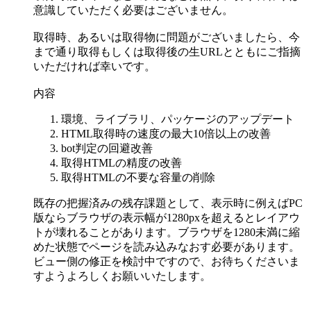
意識していただく必要はございません。
取得時、あるいは取得物に問題がございましたら、今
まで通り取得もしくは取得後の生URLとともにご指摘
いただければ幸いです。
内容
環境、ライブラリ、パッケージのアップデート
HTML取得時の速度の最大10倍以上の改善
bot判定の回避改善
取得HTMLの精度の改善
取得HTMLの不要な容量の削除
既存の把握済みの残存課題として、表示時に例えばPC
版ならブラウザの表示幅が1280pxを超えるとレイアウ
トが壊れることがあります。ブラウザを1280未満に縮
めた状態でページを読み込みなおす必要があります。
ビュー側の修正を検討中ですので、お待ちくださいま
すようよろしくお願いいたします。