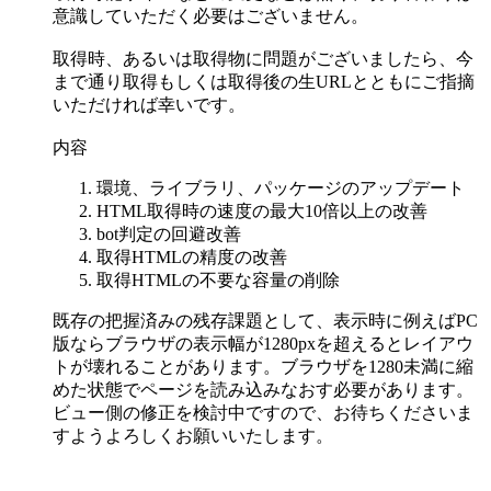
意識していただく必要はございません。
取得時、あるいは取得物に問題がございましたら、今
まで通り取得もしくは取得後の生URLとともにご指摘
いただければ幸いです。
内容
環境、ライブラリ、パッケージのアップデート
HTML取得時の速度の最大10倍以上の改善
bot判定の回避改善
取得HTMLの精度の改善
取得HTMLの不要な容量の削除
既存の把握済みの残存課題として、表示時に例えばPC
版ならブラウザの表示幅が1280pxを超えるとレイアウ
トが壊れることがあります。ブラウザを1280未満に縮
めた状態でページを読み込みなおす必要があります。
ビュー側の修正を検討中ですので、お待ちくださいま
すようよろしくお願いいたします。