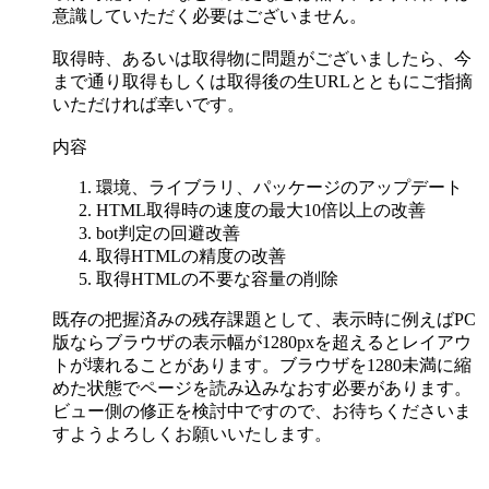
意識していただく必要はございません。
取得時、あるいは取得物に問題がございましたら、今
まで通り取得もしくは取得後の生URLとともにご指摘
いただければ幸いです。
内容
環境、ライブラリ、パッケージのアップデート
HTML取得時の速度の最大10倍以上の改善
bot判定の回避改善
取得HTMLの精度の改善
取得HTMLの不要な容量の削除
既存の把握済みの残存課題として、表示時に例えばPC
版ならブラウザの表示幅が1280pxを超えるとレイアウ
トが壊れることがあります。ブラウザを1280未満に縮
めた状態でページを読み込みなおす必要があります。
ビュー側の修正を検討中ですので、お待ちくださいま
すようよろしくお願いいたします。